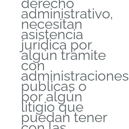
derecho
administrativo,
necesitan
asistencia
jurídica por
algún trámite
con
administraciones
publicas o
por algún
litigio que
puedan tener
con las