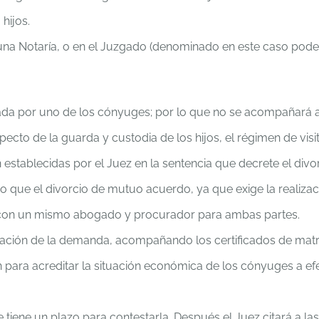
hijos.
una Notaría, o en el Juzgado (denominado en este caso poder
ada por uno de los cónyuges; por lo que no se acompañará 
ecto de la guarda y custodia de los hijos, el régimen de visi
an establecidas por el Juez en la sentencia que decrete el divor
o que el divorcio de mutuo acuerdo, ya que exige la realiza
dir con un mismo abogado y procurador para ambas partes.
ntación de la demanda, acompañando los certificados de matr
para acreditar la situación económica de los cónyuges a ef
iene un plazo para contestarla. Después el Juez citará a la