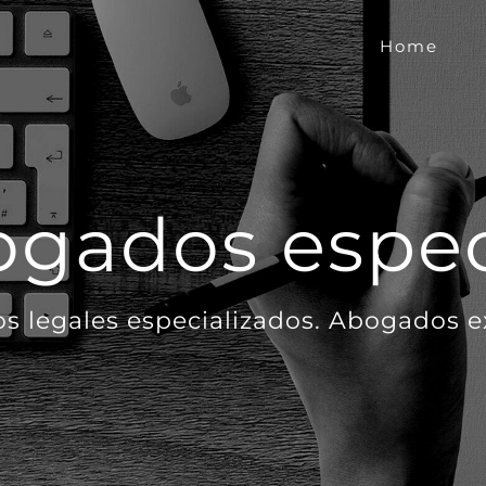
Home
gados espec
os legales especializados. Abogados 