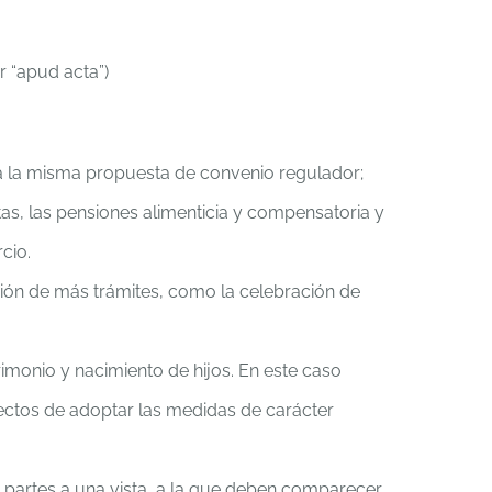
 “apud acta”)
a la misma propuesta de convenio regulador;
tas, las pensiones alimenticia y compensatoria y
cio.
ción de más trámites, como la celebración de
imonio y nacimiento de hijos. En este caso
ectos de adoptar las medidas de carácter
s partes a una vista, a la que deben comparecer