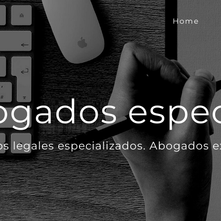
Home
gados espec
os legales especializados. Abogados 