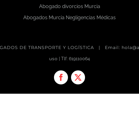
Abogado divorcios Murcia
Abogados Murcia Negligencias Médicas
GADOS DE TRANSPORTE Y LOGÍSTICA
| Email: hola@
uso
| Tlf: 619110064
Facebook
X