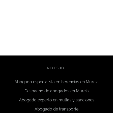
Home
NECESITO…
Abogado especialista en herencias en Murcia
Despacho de abogados en Murcia
Abogado experto en multas y sanciones
Abogado de transporte