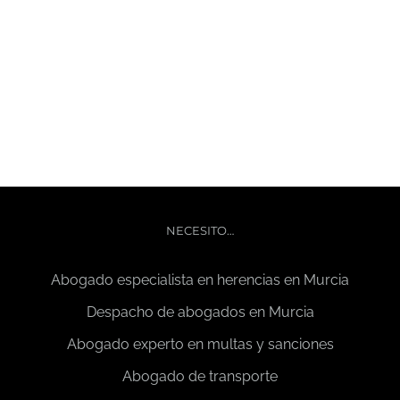
Home
NECESITO…
Abogado especialista en herencias en Murcia
Despacho de abogados en Murcia
Abogado experto en multas y sanciones
Abogado de transporte