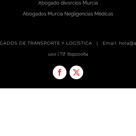
Abogado divorcios Murcia
Abogados Murcia Negligencias Médicas
GADOS DE TRANSPORTE Y LOGÍSTICA
| Email: hola@
uso
| Tlf: 619110064
Facebook
X